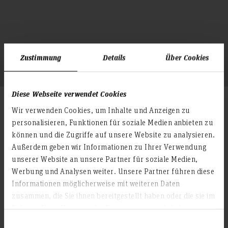
Zustimmung
Details
Über Cookies
Diese Webseite verwendet Cookies
Studienablauf Schwerpunkt
Wir verwenden Cookies, um Inhalte und Anzeigen zu
Intelligente Produktionssysteme
personalisieren, Funktionen für soziale Medien anbieten zu
können und die Zugriffe auf unsere Website zu analysieren.
Außerdem geben wir Informationen zu Ihrer Verwendung
© Fakultät II
unserer Website an unsere Partner für soziale Medien,
Werbung und Analysen weiter. Unsere Partner führen diese
Fachliche Inhalte & Themen
Informationen möglicherweise mit weiteren Daten
zusammen, die Sie ihnen bereitgestellt haben oder die sie im
Rahmen Ihrer Nutzung der Dienste gesammelt haben.
♦ Fertigungstechnologie
♦ Intelligente Systeme