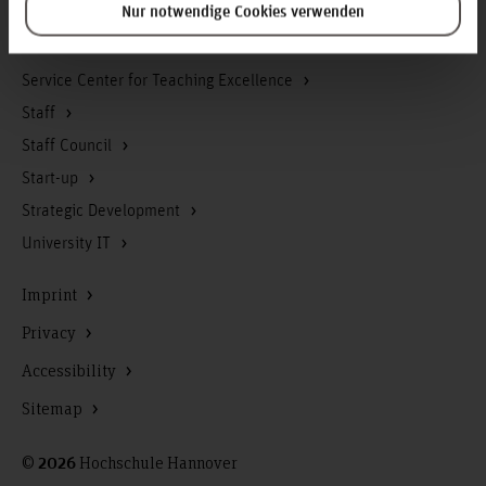
Nur notwendige Cookies verwenden
Research, Development and Technology Transfer
Senate
Service Center for Teaching Excellence
Staff
Staff Council
Start-up
Strategic Development
University IT
Imprint
Privacy
Accessibility
Sitemap
©
Hochschule Hannover
2026