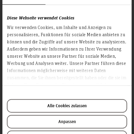
Academic Affairs
Advisory Board
Diese Webseite verwendet Cookies
Advisory Services
Wir verwenden Cookies, um Inhalte und Anzeigen zu
Communications and Marketing
personalisieren, Funktionen für soziale Medien anbieten zu
Continuing education
können und die Zugriffe auf unsere Website zu analysieren.
Data protection
Außerdem geben wir Informationen zu Ihrer Verwendung
unserer Website an unsere Partner für soziale Medien,
Executive Board
Werbung und Analysen weiter. Unsere Partner führen diese
Facility management
Informationen möglicherweise mit weiteren Daten
Gender equality
zusammen, die Sie ihnen bereitgestellt haben oder die sie im
Rahmen Ihrer Nutzung der Dienste gesammelt haben.
iCMS
Library
Management of Accounting, Controlling & Finance
Alle Cookies zulassen
Occupational safety
Office of the Executive Board
Anpassen
Representative Office for Disabled Employees