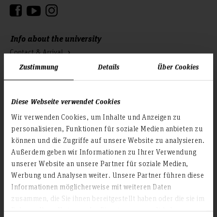
Info about the university
Contact & Arrival
Zustimmung
Details
Über Cookies
Homepage of the Hochschule Hannover
Press
Search for persons
Diese Webseite verwendet Cookies
Career
Wir verwenden Cookies, um Inhalte und Anzeigen zu
personalisieren, Funktionen für soziale Medien anbieten zu
Service & Organisation
können und die Zugriffe auf unsere Website zu analysieren.
Academic Affairs
Außerdem geben wir Informationen zu Ihrer Verwendung
unserer Website an unsere Partner für soziale Medien,
Advisory Board
Werbung und Analysen weiter. Unsere Partner führen diese
Advisory Services
Informationen möglicherweise mit weiteren Daten
Communications and Marketing
zusammen, die Sie ihnen bereitgestellt haben oder die sie im
Continuing education
Rahmen Ihrer Nutzung der Dienste gesammelt haben.