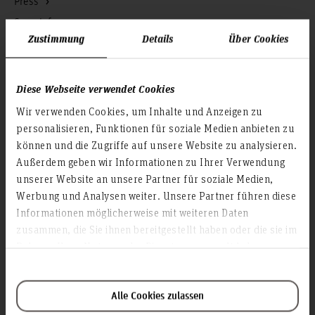
Press
Search for persons
Zustimmung
Details
Über Cookies
Career
Service & Organisation
Diese Webseite verwendet Cookies
Academic Affairs
Wir verwenden Cookies, um Inhalte und Anzeigen zu
Advisory Board
personalisieren, Funktionen für soziale Medien anbieten zu
können und die Zugriffe auf unsere Website zu analysieren.
Advisory Services
Außerdem geben wir Informationen zu Ihrer Verwendung
Communications and Marketing
unserer Website an unsere Partner für soziale Medien,
Continuing education
Werbung und Analysen weiter. Unsere Partner führen diese
Data protection
Informationen möglicherweise mit weiteren Daten
zusammen, die Sie ihnen bereitgestellt haben oder die sie im
Executive Board
Rahmen Ihrer Nutzung der Dienste gesammelt haben.
Facility management
Gender equality
iCMS
Alle Cookies zulassen
Library