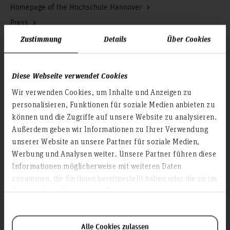
Homepage of the Hochschule Hannover
Press
Zustimmung
Details
Über Cookies
Search for persons
Career
Diese Webseite verwendet Cookies
Service & Organisation
Wir verwenden Cookies, um Inhalte und Anzeigen zu
Academic Affairs
personalisieren, Funktionen für soziale Medien anbieten zu
Advisory Board
können und die Zugriffe auf unsere Website zu analysieren.
Advisory Services
Außerdem geben wir Informationen zu Ihrer Verwendung
unserer Website an unsere Partner für soziale Medien,
Communications and Marketing
Werbung und Analysen weiter. Unsere Partner führen diese
Continuing education
Informationen möglicherweise mit weiteren Daten
Data protection
zusammen, die Sie ihnen bereitgestellt haben oder die sie im
Executive Board
Rahmen Ihrer Nutzung der Dienste gesammelt haben.
Facility management
Gender equality
Alle Cookies zulassen