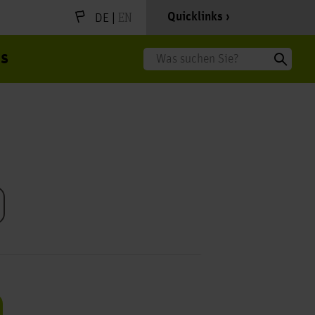
|
EN
Quicklinks
DE
s
Suche