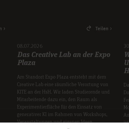
n
Teilen
08.07.2026
30
Das Creative Lab an der Expo
W
Plaza
U
H
Am Standort Expo Plaza entsteht mit dem
Creative Lab eine räumliche Verortung von
Da
KITE an der HsH. Wir laden Studierende und
Do
Mitarbeitende dazu ein, den Raum als
Fe
Experimentierfläche für den Einsatz von
Mo
generativer KI im Rahmen von Workshops,
Au
Veranstaltungen und eigenen Ideen
is
kennenzulernen.