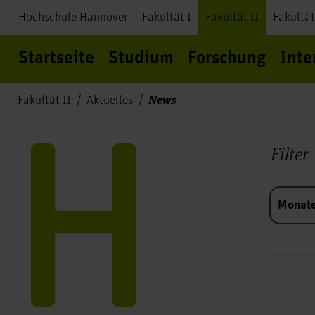
Hochschule Hannover
Fakultät I
Fakultät II
Fakultät
Startseite
Studium
Forschung
Inte
News
Fakultät II
Aktuelles
Filter
Monat