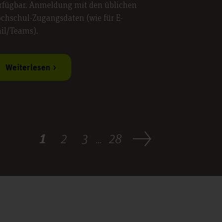
rfügbar. Anmeldung mit den üblichen
chschul-Zugangsdaten (wie für E-
il/Teams).
Weiterlesen
1
2
3
28
...
Zum Seitenanfang