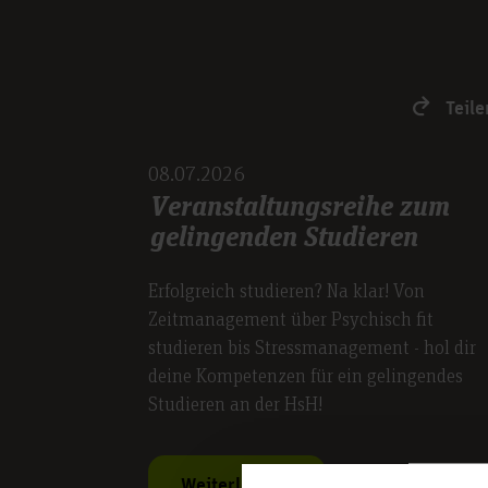
Teile
08.07.2026
Veranstaltungsreihe zum
gelingenden Studieren
Erfolgreich studieren? Na klar! Von
Zeitmanagement über Psychisch fit
studieren bis Stressmanagement - hol dir
deine Kompetenzen für ein gelingendes
Studieren an der HsH!
Weiterlesen