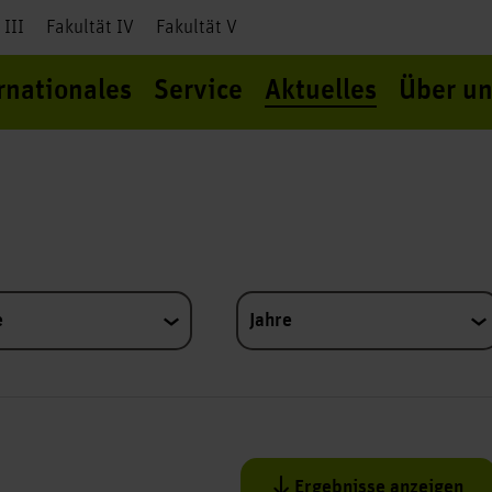
 III
Fakultät IV
Fakultät V
rnationales
Service
Aktuelles
Über un
e
Jahre
Ergebnisse anzeigen