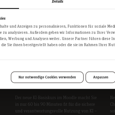
Zu
Details
Ho
kies
Weiterlesen
alte und Anzeigen zu personalisieren, Funktionen für soziale Med
te zu analysieren. Außerdem geben wir Informationen zu Ihrer Ve
dien, Werbung und Analysen weiter. Unsere Partner führen diese I
die Sie ihnen bereitgestellt haben oder die sie im Rahmen Ihrer N
n
Teilen
ll
23.06.2026
12
–
Jetzt neu: KI-Basiskurs im
K
Nur notwendige Cookies verwenden
Anpassen
Moodle
s
Der neue KI-Basiskurs im Moodle macht Sie
Ne
t
in nur 60 bis 90 Minuten fit für die sichere
Ch
m
und verantwortungsvolle Nutzung von KI –
so