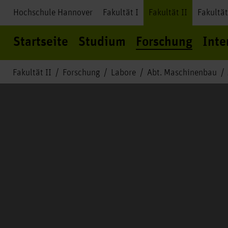
Hochschule Hannover
Fakultät I
Fakultät II
Fakultät
Startseite
Studium
Forschung
Inte
Fakultät II
Forschung
Labore
Abt. Maschinenbau