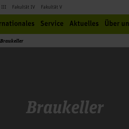
 III
Fakultät IV
Fakultät V
rnationales
Service
Aktuelles
Über un
Braukeller
Braukeller