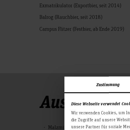
Exmatrikulator (Exportbier, seit 2014)
Balrog (Rauchbier, seit 2018)
Campus Flitzer (Festbier, ab Ende 2019)
Zustimmung
Ausstattung
Diese Webseite verwendet Coo
Wir verwenden Cookies, um Inh
die Zugriffe auf unsere Websi
unsere Partner für soziale Me
Malzmühle (60kg/h)