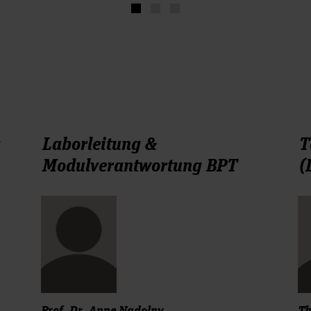
g
Laborleitung &
T
Modulverantwortung BPT
(
Prof. Dr. Anne Nadolny
Th