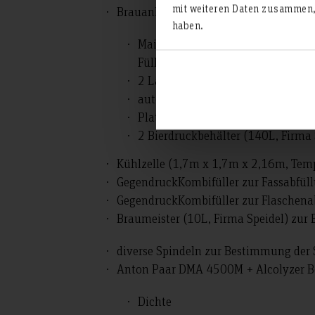
mit weiteren Daten zusammen, 
Brauanlage (Firma fsm) bestehend au
haben.
Maische- / Sudbehälter (110L) mi
Füllstand)
2 Läuter- / Gärbehälter (130L) m
automatische Steuerungseinheit
Plattenwärmeübertrager (1000L/
2 Bierdruckbehälter (140L, Firma
Kühlzelle (1,7m x 1,7m x 2,16m, Tem
GegendruckKombifüller zur Fassabfül
GegendruckKombifüller zur Flaschena
Braumeister (10L, Firma Speidel) zur
diverse Spindeln zur Bestimmung der
Anton Paar DMA 4500M + Alcolyzer B
Dichte