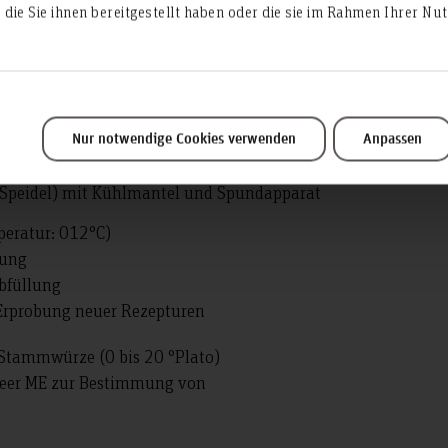
die Sie ihnen bereitgestellt haben oder die sie im Rahmen Ihrer N
s
t elektrischer Mantelheizung (6kW), Deckel mit Rührwerk, 
it Kühlmantel, zwei entnehmbare Läutersiebe und Deckel
Nur notwendige Cookies verwenden
Anpassen
h)
 Speidel) mit Kühlmantel und Spundapparat
peratur: 012°C)
lung
bfüllung
 Erprobung neuer Rezepturen
 Stammwürze (0 bis 20 °Plato)
eer ME zur Bestimmung von