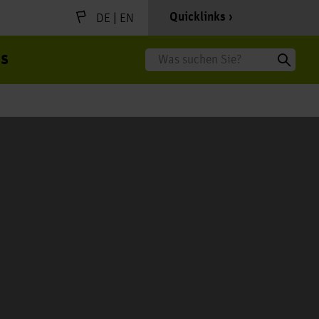
|
Quicklinks
DE
EN
s
Suche