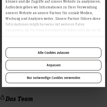
können und die Zugriffe auf unsere Website zu analysieren.
Ausstattung
Außerdem geben wir Informationen zu Ihrer Verwendung
unserer Website an unsere Partner für soziale Medien,
Werbung und Analysen weiter. Unsere Partner führen diese
Verschiedene Rollenprüfstände:
Informationen möglicherweise mit weiteren Daten
Rollenprüfstand zur Untersuchung von Pedelecs
zusammen, die Sie ihnen bereitgestellt haben oder die sie im
Rahmen Ihrer Nutzung der Dienste gesammelt haben.
Rollenprüfstand zur Untersuchung von
mikroElektrofahrzeugen
Alle Cookies zulassen
Anpassen
Impressionen
Nur notwendige Cookies verwenden
Das Team