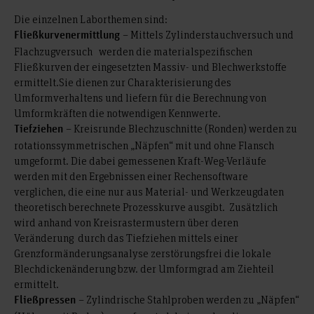
Die einzelnen Laborthemen sind:
– Mittels Zylinderstauchversuch und
Fließkurvenermittlung
Flachzugversuch werden die materialspezifischen
Fließkurven der eingesetzten Massiv- und Blechwerkstoffe
ermittelt.Sie dienen zur Charakterisierung des
Umformverhaltens und liefern für die Berechnung von
Umformkräften die notwendigen Kennwerte.
– Kreisrunde Blechzuschnitte (Ronden) werden zu
Tiefziehen
rotationssymmetrischen „Näpfen“ mit und ohne Flansch
umgeformt. Die dabei gemessenen Kraft-Weg-Verläufe
werden mit den Ergebnissen einer Rechensoftware
verglichen, die eine nur aus Material- und Werkzeugdaten
theoretisch berechnete Prozesskurve ausgibt. Zusätzlich
wird anhand von Kreisrastermustern über deren
Veränderung durch das Tiefziehen mittels einer
Grenzformänderungsanalyse zerstörungsfrei die lokale
Blechdickenänderung bzw. der Umformgrad am Ziehteil
ermittelt.
– Zylindrische Stahlproben werden zu „Näpfen“
Fließpressen