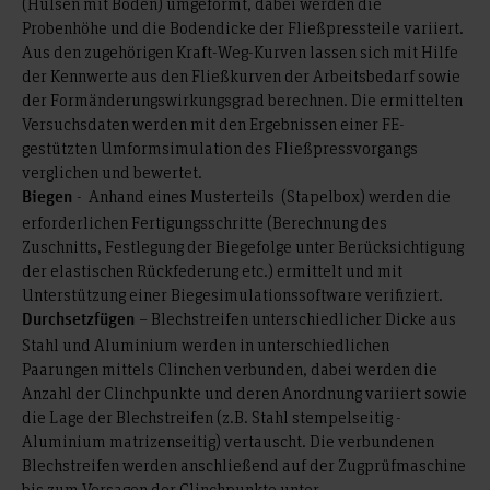
(Hülsen mit Boden) umgeformt, dabei werden die
Probenhöhe und die Bodendicke der Fließpressteile variiert.
Aus den zugehörigen Kraft-Weg-Kurven lassen sich mit Hilfe
der Kennwerte aus den Fließkurven der Arbeitsbedarf sowie
der Formänderungswirkungsgrad berechnen. Die ermittelten
Versuchsdaten werden mit den Ergebnissen einer FE-
gestützten Umformsimulation des Fließpressvorgangs
verglichen und bewertet.
- Anhand eines Musterteils (Stapelbox) werden die
Biegen
erforderlichen Fertigungsschritte (Berechnung des
Zuschnitts, Festlegung der Biegefolge unter Berücksichtigung
der elastischen Rückfederung etc.) ermittelt und mit
Unterstützung einer Biegesimulationssoftware verifiziert.
– Blechstreifen unterschiedlicher Dicke aus
Durchsetzfügen
Stahl und Aluminium werden in unterschiedlichen
Paarungen mittels Clinchen verbunden, dabei werden die
Anzahl der Clinchpunkte und deren Anordnung variiert sowie
die Lage der Blechstreifen (z.B. Stahl stempelseitig -
Aluminium matrizenseitig) vertauscht. Die verbundenen
Blechstreifen werden anschließend auf der Zugprüfmaschine
bis zum Versagen der Clinchpunkte unter