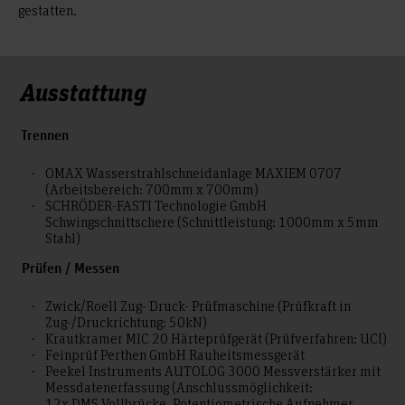
gestatten.
Ausstattung
Trennen
OMAX Wasserstrahlschneidanlage MAXIEM 0707
(Arbeitsbereich: 700mm x 700mm)
SCHRÖDER-FASTI Technologie GmbH
Schwingschnittschere (Schnittleistung: 1000mm x 5mm
Stahl)
Prüfen / Messen
Zwick/Roell Zug- Druck- Prüfmaschine (Prüfkraft in
Zug-/Druckrichtung: 50kN)
Krautkramer MIC 20 Härteprüfgerät (Prüfverfahren: UCI)
Feinprüf Perthen GmbH Rauheitsmessgerät
Peekel Instruments AUTOLOG 3000 Messverstärker mit
Messdatenerfassung (Anschlussmöglichkeit:
12x DMS Vollbrücke, Potentiometrische Aufnehmer,