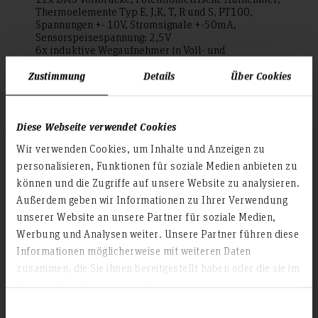
Thermoelemente Typ E, J,K, T, R und S, PT100,
Spannungen +- 10V, Stromsignale +-50mA,
Sensorspeisespannung: 2,5V
6x induktive Wegaufnehmer in Voll- und
Halbbrückenschaltung, Messbereich: +-100mV/V,
Zustimmung
Details
Über Cookies
+-500mV/V, Trägerfrequenz: 5kHz,
Sensorspeisespannung: 4V)
Umformen
Diese Webseite verwendet Cookies
Schuler AG Hydraulische Zieh- und Stanzpresse 1000 kN
Wir verwenden Cookies, um Inhalte und Anzeigen zu
Eckold-C-Bügel-Ständermaschine Typ DFG 500/150
personalisieren, Funktionen für soziale Medien anbieten zu
„Clinchpresse bzw. Durchsetzfügepresse“ (Presskraft
150kN)
können und die Zugriffe auf unsere Website zu analysieren.
CoastOne Oy Servoelektrische Abkantpresse mit
Außerdem geben wir Informationen zu Ihrer Verwendung
Spindelantrieb (Presskraft 440kN, maximale Biegelänge
unserer Website an unsere Partner für soziale Medien,
1300mm)
Sickenmaschine „Bördelmaschine“ RAS EasyFormer
Werbung und Analysen weiter. Unsere Partner führen diese
12.35-2 (Blechdicke max. 1,75mm bei Festigkeiten bis
Informationen möglicherweise mit weiteren Daten
zu 400 N/mm², Walzenmittenabstand 63mm)
zusammen, die Sie ihnen bereitgestellt haben oder die sie im
Simulieren
Rahmen Ihrer Nutzung der Dienste gesammelt haben.
DEFORM-3D (FEM-Simulationssoftware zur Simulation