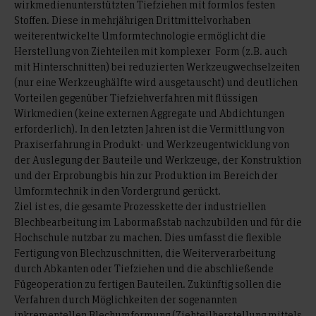
wirkmedienunterstützten Tiefziehen mit formlos festen
Stoffen. Diese in mehrjährigen Drittmittelvorhaben
weiterentwickelte Umformtechnologie ermöglicht die
Herstellung von Ziehteilen mit komplexer Form (z.B. auch
mit Hinterschnitten) bei reduzierten Werkzeugwechselzeiten
(nur eine Werkzeughälfte wird ausgetauscht) und deutlichen
Vorteilen gegenüber Tiefziehverfahren mit flüssigen
Wirkmedien (keine externen Aggregate und Abdichtungen
erforderlich). In den letzten Jahren ist die Vermittlung von
Praxiserfahrung in Produkt- und Werkzeugentwicklung von
der Auslegung der Bauteile und Werkzeuge, der Konstruktion
und der Erprobung bis hin zur Produktion im Bereich der
Umformtechnik in den Vordergrund gerückt.
Ziel ist es, die gesamte Prozesskette der industriellen
Blechbearbeitung im Labormaßstab nachzubilden und für die
Hochschule nutzbar zu machen. Dies umfasst die flexible
Fertigung von Blechzuschnitten, die Weiterverarbeitung
durch Abkanten oder Tiefziehen und die abschließende
Fügeoperation zu fertigen Bauteilen. Zukünftig sollen die
Verfahren durch Möglichkeiten der sogenannten
inkrementellen Blechumformung (Ziehteilherstellung mittels