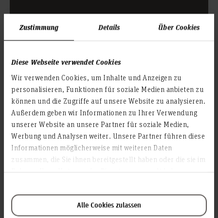
Zustimmung
Details
Über Cookies
Weiterlesen
Diese Webseite verwendet Cookies
Wir verwenden Cookies, um Inhalte und Anzeigen zu
personalisieren, Funktionen für soziale Medien anbieten zu
Prüfungsverwaltungen
können und die Zugriffe auf unsere Website zu analysieren.
Außerdem geben wir Informationen zu Ihrer Verwendung
Die Prüfungsverwaltung ist zuständig für folgende
unserer Website an unsere Partner für soziale Medien,
fakultätsspezifische Aufgaben: Allgemeine Fragen zu
Werbung und Analysen weiter. Unsere Partner führen diese
Prüfungsangelegenheiten, Prüfungsanmeldungen (inkl.
Informationen möglicherweise mit weiteren Daten
Praxisphase und Abschlussarbeiten), iCMS,
zusammen, die Sie ihnen bereitgestellt haben oder die sie im
Umbuchungen von Prüfungsleistungen, Ausgabe von
Rahmen Ihrer Nutzung der Dienste gesammelt haben.
Leistungsübersichten, Anmeldung und Abgabe der
Abschlussarbeit sowie Ausgabe von Zeugnissen,
Urkunden und Bescheinigungen.
Alle Cookies zulassen