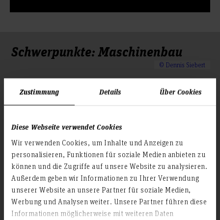
Schwerpunkte: Maschinenbau
© Dennis Siebert
Allgemeiner Maschinenbau
Zustimmung
Details
Über Cookies
Studium am Campus Linden
Diese Webseite verwendet Cookies
Nach den ersten 3. Grundlagensemestern vermittelt der
Wir verwenden Cookies, um Inhalte und Anzeigen zu
Studienschwerpunkt „Allgemeiner Maschinenbau“
personalisieren, Funktionen für soziale Medien anbieten zu
praxisnahes Anwendungswissen für Konstruktion und
können und die Zugriffe auf unsere Website zu analysieren.
Entwicklung in Form von Vorlesungen, zahlreichen Laboren
Außerdem geben wir Informationen zu Ihrer Verwendung
und zwei Projektarbeiten. Individuelle Interessen werden
unserer Website an unsere Partner für soziale Medien,
durch vier Wahlpflichtmodule von über 20
Werbung und Analysen weiter. Unsere Partner führen diese
Wahlmöglichkeiten vertieft. Mit dem Schwerpunkt
Informationen möglicherweise mit weiteren Daten
„Allgemeiner Maschinenbau“ haben die Absolventen eine