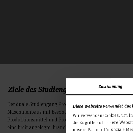
Zustimmung
Ziele des Studienganges
Der duale Studiengang Produktionstechnik vermittelt um
Diese Webseite verwendet Coo
Maschinenbaus mit besonderer Vertiefung der Themen Pr
Wir verwenden Cookies, um Inh
Produktionsmittel und Produktionslogistik. Absolvente
die Zugriffe auf unsere Websi
eine breit angelegte, branchenunabhängige Qualifikatio
unsere Partner für soziale Me