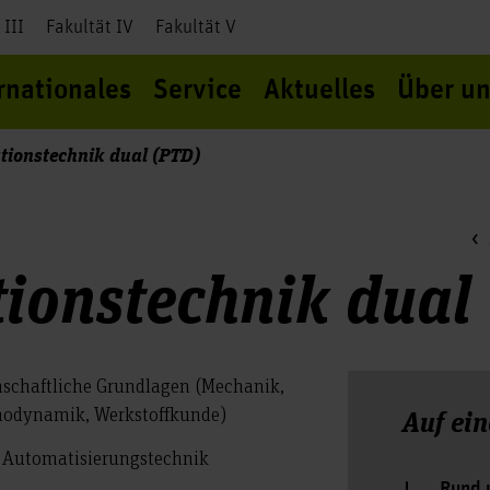
 III
Fakultät IV
Fakultät V
rnationales
Service
Aktuelles
Über un
tionstechnik dual (PTD)
ionstechnik dual
nschaftliche Grundlagen (Mechanik,
modynamik, Werkstoffkunde)
Auf ein
, Automatisierungstechnik
Rund 