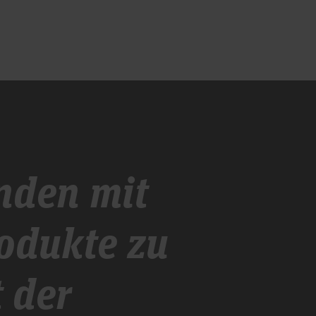
nden mit
odukte zu
t der