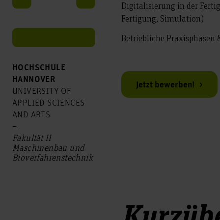
Digitalisierung in der Fert
Fertigung, Simulation)
Betriebliche Praxisphasen 
HOCHSCHULE
HANNOVER
Jetzt bewerben!
UNIVERSITY OF
APPLIED SCIENCES
AND ARTS
–
Fakultät II
Maschinenbau und
Bio­verfahrens­technik
Kurzübe