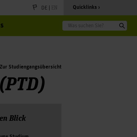
|
EN
Quicklinks
DE
s
Suche
Zur Studiengangsübersicht
 (PTD)
en Blick
ums Studium