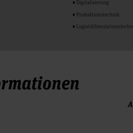
♦ Digitalisierung
♦ Produktionstechnik
♦ LogistikSimulationstech
ormationen
A