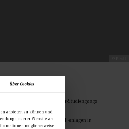
© P. Pohl
Über Cookies
ten
für Absolvent*innen des Bachelor-Studiengangs
d u. a.:
ien anbieten zu können und
rwendung unserer Website an
on Produktionsmaschinen und -anlagen in
nformationen möglicherweise
n,