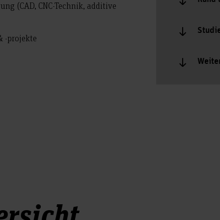
igung (CAD, CNC-Technik, additive
Studi
& -projekte
Weite
rsicht