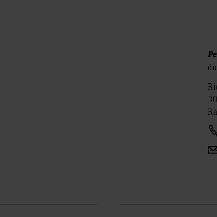
Pe
du
Ri
30
Ra