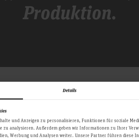
Produktion.
Details
Einsatzmöglichkei
fassend die Grundlagen des
Typische Tätigkeitsfelder 
kies
oduktionstechnologie,
Produktionstechnik dual sin
alte und Anzeigen zu personalisieren, Funktionen für soziale Med
n besitzen nach dem Studium
te zu analysieren. Außerdem geben wir Informationen zu Ihrer Ve
Planung und Entwicklung v
n, um
dien, Werbung und Analysen weiter. Unsere Partner führen diese I
unterschiedlichen Branche