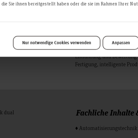
ternehmensbereichen und
die Sie ihnen bereitgestellt haben oder die sie im Rahmen Ihrer N
lls in der Forschung,
Entwicklung und Einführun
bestehender Produktionsabl
Betriebsmittel- und Voüber
Team- und Projektleitung i
Nur notwendige Cookies verwenden
Anpassen
Einführung und Bewertung n
Fertigung, intelligente Pro
Fachliche Inhalte
♦ Automatisierungstechnik