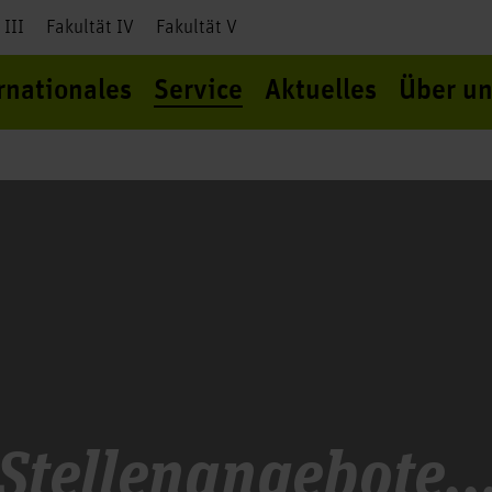
 III
Fakultät IV
Fakultät V
rnationales
Service
Aktuelles
Über un
Stellenangebote..