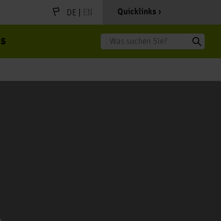
|
EN
Quicklinks
DE
s
Suche
.