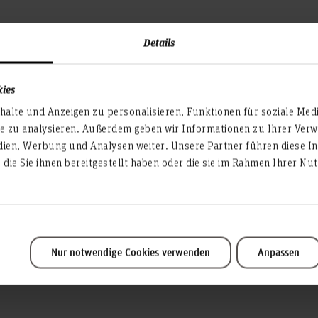
Abschlussarbeit - Licht, Fa
Charakterisierung dekorat
Details
gebäudeintegrierte Photov
29.05.2026 Bornemann Ge
kies
Masterarbeit - Werkzeugen
...für Praxisphasen / Prak
alte und Anzeigen zu personalisieren, Funktionen für soziale Med
te zu analysieren. Außerdem geben wir Informationen zu Ihrer Ve
29.05.2026 Bornemann Ge
nover: Wissenschaftliche
20.07.2026 ZF Group Comme
dien, Werbung und Analysen weiter. Unsere Partner führen diese I
Bachelor-/Masterarbeit - K
“Simulationsbasierte
Bereich Elektrokompress
die Sie ihnen bereitgestellt haben oder die sie im Rahmen Ihrer N
29.05.2026 Bornemann Gew
20.07.2026 reinisch GmbH:
Masterarbeit - Produktkat
mbH: Ingenieur für den
Technischen Dokumentatio
22.05.2026 Lufthansa Techn
intelligenter Assistenten 
Nur notwendige Cookies verwenden
Anpassen
...als Werkstudent*innen
23.03.2026 Günter Siever
Studentische Aushilfen -
20.07.2026 reinisch GmbH:
Abschlussarbeit (m/w/d)