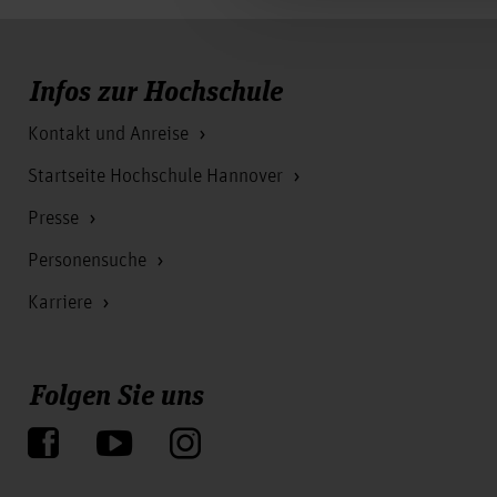
technische Bestandaufnahme zur Digitalis
14.04.2026 NEXSTER: “3D-Nerd” - Techni
Infos zur Hochschule
12.03.2026 Servicezentrum Beratung: Stu
Studienbotschafter*innen
Kontakt und Anreise
Startseite Hochschule Hannover
Presse
Personensuche
Karriere
Folgen Sie uns