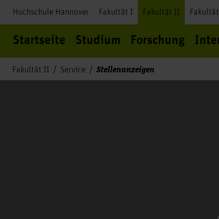
Hochschule Hannover
Fakultät I
Fakultät II
Fakultät
Startseite
Studium
Forschung
Inte
Stellenanzeigen
Fakultät II
Service