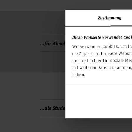
Zustimmung
Diese Webseite verwendet Coo
...für Absolvent*innen
Wir verwenden Cookies, um Inh
die Zugriffe auf unsere Websi
26.06.2026 IFW, Leibniz Universität Han
unsere Partner für soziale Me
Mitarbeit (Promotionsstelle) zum Thema 
mit weiteren Daten zusammen, 
haben.
Prozessplanung des WAAM-Prozesses”
04.05.2026 SCHULER KONSTRUKTIONEN G
Berufseinstieg (m/w/d)
...als Studentische Hilfskräfte
07.08.2026 Bund der Caritas Stiftungen: 