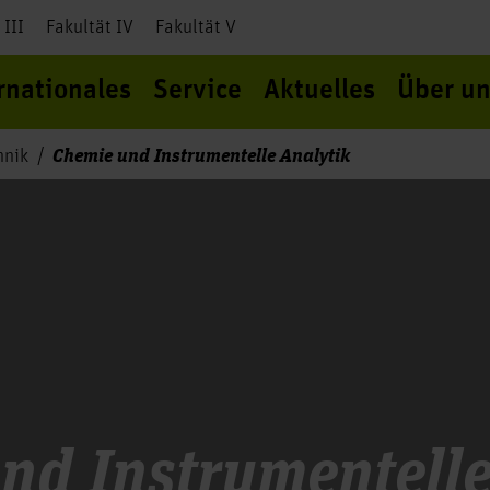
 III
Fakultät IV
Fakultät V
rnationales
Service
Aktuelles
Über un
Chemie und Instrumentelle Analytik
hnik
nd Instrumentelle