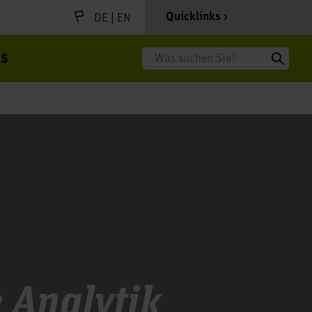
|
Quicklinks
DE
EN
s
Suche
 Analytik