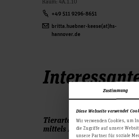
Raum: 4A.1.10
+49 511 9296-8651
britta.huebner-keese(at)hs-
hannover.de
Interessant
Zustimmung
Diese Webseite verwendet Coo
Tierartendifferenzierung
Wir verwenden Cookies, um Inh
mittels Microarray
die Zugriffe auf unsere Websi
unsere Partner für soziale Me