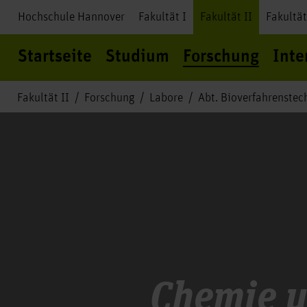
Hochschule Hannover
Fakultät I
Fakultät II
Fakultät
Startseite
Studium
Forschung
Inte
Fakultät II
Forschung
Labore
Abt. Bioverfahrenstec
Chemie u