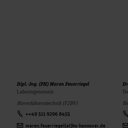
Dipl.-Ing. (FH) Maren Feuerriegel
Dr
Laboringenieurin
Te
Bioverfahrenstechnik (F2BV)
Bi
++49 511 9296 8455
maren.feuerriegel(at)hs-hannover.de