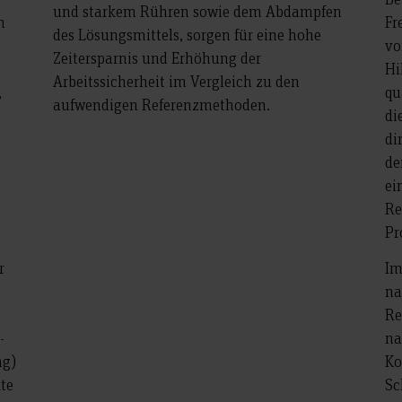
und starkem Rühren sowie dem Abdampfen
n
Fr
des Lösungsmittels, sorgen für eine hohe
vo
Zeitersparnis und Erhöhung der
n
Hi
Arbeitssicherheit im Vergleich zu den
,
qu
aufwendigen Referenzmethoden.
di
di
de
ei
Re
Pr
r
Im
na
Re
-
na
ng)
Ko
te
Sc