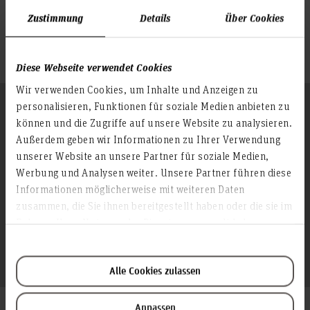
Team- und Projektleitung in Konstruktion und
Zustimmung
Details
Über Cookies
Produktentwicklung;
Beratung und Schulung zu computergestützter
Produktentwicklung.
Diese Webseite verwendet Cookies
Wir verwenden Cookies, um Inhalte und Anzeigen zu
personalisieren, Funktionen für soziale Medien anbieten zu
können und die Zugriffe auf unsere Website zu analysieren.
Außerdem geben wir Informationen zu Ihrer Verwendung
Fachliche Inhalte & Themen
unserer Website an unsere Partner für soziale Medien,
Werbung und Analysen weiter. Unsere Partner führen diese
♦ Grundlagen des Ingenieurwesens
Informationen möglicherweise mit weiteren Daten
♦ Fertigungsverfahren und Werkstoffkunde
zusammen, die Sie ihnen bereitgestellt haben oder die sie im
Rahmen Ihrer Nutzung der Dienste gesammelt haben.
♦ Computergestützte Produktentstehung
♦ Mess- und Automatisierungstechnik
Alle Cookies zulassen
Anpassen