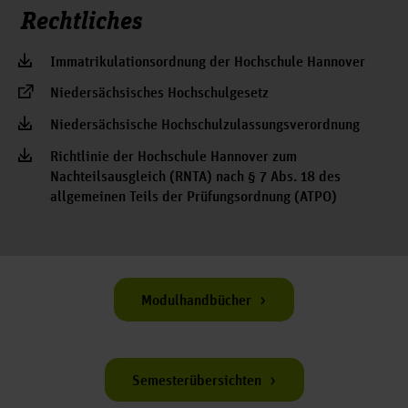
Konstruktionstechnik (KTD)
Rechtliches
Prozess Engineering und Produktionsmanagement (PEP)
Mechatronik (MTD)
Immatrikulationsordnung der Hochschule Hannover
Produktionstechnik (PTD)
Verfahrenstechnik,Energietechnik und Umwelttechnik
Niedersächsisches Hochschulgesetz
Wirtschaftsingenieur/in (Technischer Vertrieb) (WTD)
(VEU)
Niedersächsische Hochschulzulassungsverordnung
Wertschöpfungsmanagement im Maschinenbau (WMM)
Wirtschaftsingenieur/in Maschinenbau (WIM)
Richtlinie der Hochschule Hannover zum
Nachteilsausgleich (RNTA) nach § 7 Abs. 18 des
allgemeinen Teils der Prüfungsordnung (ATPO)
Modulhandbücher
Semesterübersichten