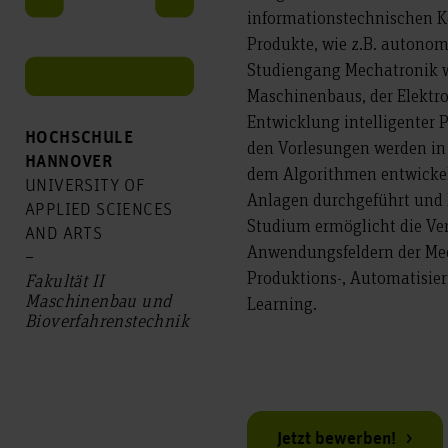
informationstechnischen K
Produkte, wie z.B. autonom
Studiengang Mechatronik 
Maschinenbaus, der Elektro
Entwicklung intelligenter 
HOCHSCHULE
den Vorlesungen werden in 
HANNOVER
dem Algorithmen entwicke
UNIVERSITY OF
Anlagen durchgeführt und 
APPLIED SCIENCES
Studium ermöglicht die Ver
AND ARTS
Anwendungsfeldern der Mech
–
Produktions-, Automatisie
Fakultät II
Maschinenbau und
Learning.
Bio­verfahrens­technik
Jetzt bewerben!