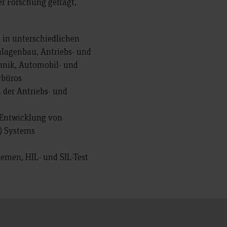
er Forschung gefragt,
 in unterschiedlichen
nlagenbau, Antriebs- und
hnik, Automobil- und
rbüros
 der Antriebs- und
 Entwicklung von
) Systems
emen, HIL- und SIL-Test