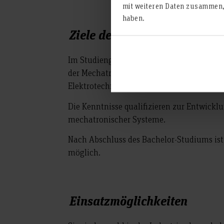
mit weiteren Daten zusammen, 
haben.
Ziele des Studienganges
Im Studiengang Mechatronik wird ein fund
der Mechatronik, insbesondere in den Ber
Elektrotechnik, Automatisierungstechnik
Die Kenntnisse qualifizieren zur Entwick
mechatronischer Systeme.
Nach Abschluss des Bachelor-Studiums is
möglich.
Einsatzmöglichkeiten