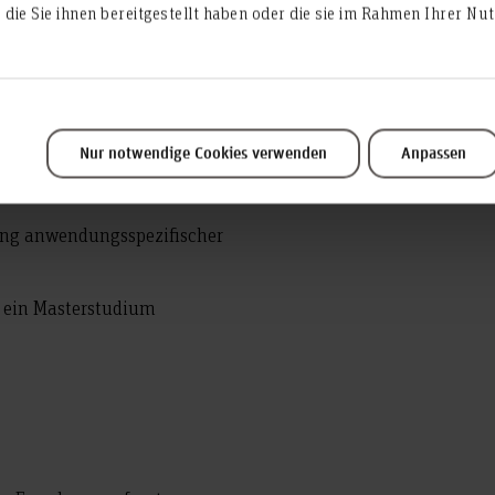
die Sie ihnen bereitgestellt haben oder die sie im Rahmen Ihrer N
iertes Grundlagenwissen in
Nur notwendige Cookies verwenden
Anpassen
eichen technische Mechanik,
 und Informatik erworben.
lung anwendungsspezifischer
t ein Masterstudium