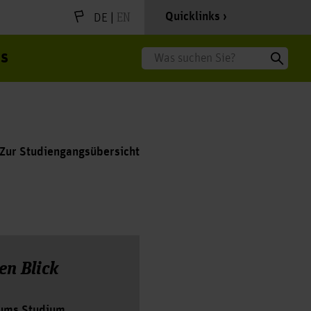
|
EN
Quicklinks
DE
s
Suche
Zur Studiengangsübersicht
en Blick
ums Studium