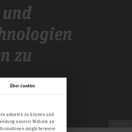
 und
chnologien
en zu
Über Cookies
ien anbieten zu können und
rwendung unserer Website an
© T. Lierse
nformationen möglicherweise