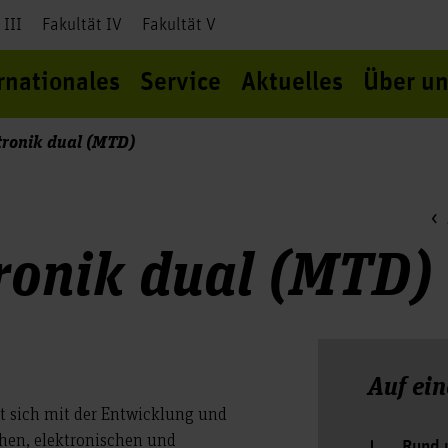
 III
Fakultät IV
Fakultät V
rnationales
Service
Aktuelles
Über un
ronik dual (MTD)
ronik dual (MTD)
Auf ein
t sich mit der Entwicklung und
hen, elektronischen und
Rund 