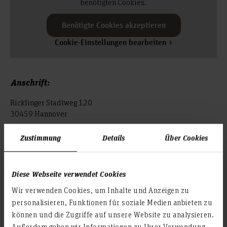
benötigten Cookies.
Benötigte Cookies akzeptieren
Cookie-Einstellungen bearbeiten
Anschrift:
Ricklinger Stadtweg 120
30459 Hannover
Fak. II Abt. Maschinenbau / Maschinenbau dual
Zustimmung
Details
Über Cookies
Öffnungszeiten:
Diese Webseite verwendet Cookies
während der Vorlesungszeit
Wir verwenden Cookies, um Inhalte und Anzeigen zu
Montag-Freitag: 06:00 - 22:00 Uhr
personalisieren, Funktionen für soziale Medien anbieten zu
Samstag: 07:00 - 20:00 Uhr
können und die Zugriffe auf unsere Website zu analysieren.
Außerdem geben wir Informationen zu Ihrer Verwendung
während der vorlesungsfreien Zeit