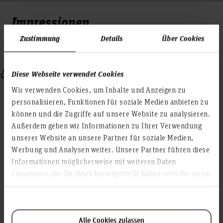
Impressionen
Zustimmung
Details
Über Cookies
Das Team
Diese Webseite verwendet Cookies
Wir verwenden Cookies, um Inhalte und Anzeigen zu
Laborleiter
personalisieren, Funktionen für soziale Medien anbieten zu
können und die Zugriffe auf unsere Website zu analysieren.
Außerdem geben wir Informationen zu Ihrer Verwendung
unserer Website an unsere Partner für soziale Medien,
Werbung und Analysen weiter. Unsere Partner führen diese
Informationen möglicherweise mit weiteren Daten
zusammen, die Sie ihnen bereitgestellt haben oder die sie im
Rahmen Ihrer Nutzung der Dienste gesammelt haben.
Prof. Dr.-Ing. Wolfgang Strache
Professor, Maschinenbau (F2M)
Raum: 1A.1.27
Alle Cookies zulassen