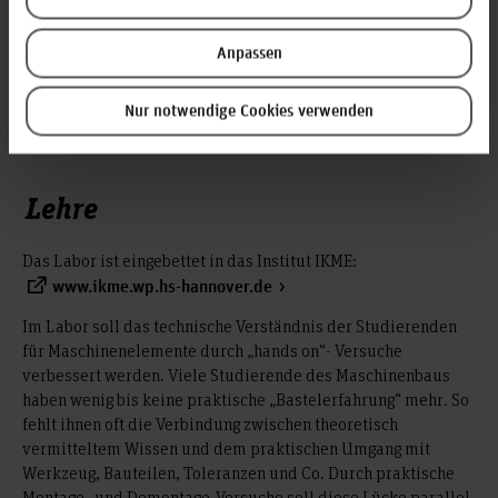
Ricklinger Stadtweg 120
30459 Hannover
Anpassen
wolfgang.strache(at)hs-hannover.de
Nur notwendige Cookies verwenden
Profil
Lehre
Das Labor ist eingebettet in das Institut IKME:
www.ikme.wp.hs-hannover.de
Im Labor soll das technische Verständnis der Studierenden
für Maschinenelemente durch „hands on“- Versuche
verbessert werden. Viele Studierende des Maschinenbaus
haben wenig bis keine praktische „Bastelerfahrung“ mehr. So
fehlt ihnen oft die Verbindung zwischen theoretisch
vermitteltem Wissen und dem praktischen Umgang mit
Werkzeug, Bauteilen, Toleranzen und Co. Durch praktische
Montage- und Demontage-Versuche soll diese Lücke parallel