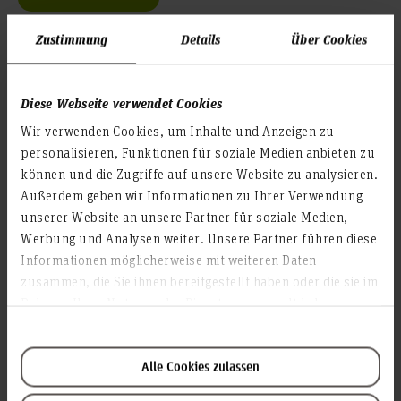
Zustimmung
Details
Über Cookies
Teilen
Laura Brinkmann
Diese Webseite verwendet Cookies
Wir verwenden Cookies, um Inhalte und Anzeigen zu
Nach der Fachhochschulreife stellte sich für Laura
personalisieren, Funktionen für soziale Medien anbieten zu
Brinkmann eine zentrale Frage: Was kann ich studieren, um
können und die Zugriffe auf unsere Website zu analysieren.
möglichst breit aufgestellt zu sein? Durch Zufall stieß sie auf
Außerdem geben wir Informationen zu Ihrer Verwendung
das Niedersachsen Technikum. Im Interview berichtet Laura
unserer Website an unsere Partner für soziale Medien,
Brinkmann über ihre Studienschwerpunkte, gibt
Werbung und Analysen weiter. Unsere Partner führen diese
Studierenden Ratschläge für das Studium und beschreibt
Informationen möglicherweise mit weiteren Daten
ihren heutigen Arbeitsalltag.
zusammen, die Sie ihnen bereitgestellt haben oder die sie im
Rahmen Ihrer Nutzung der Dienste gesammelt haben.
Weiterlesen
Alle Cookies zulassen