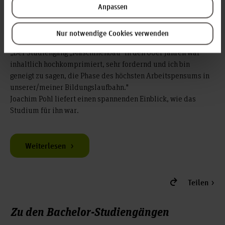
Teilen
Anpassen
Joachim Pohl
Nur notwendige Cookies verwenden
„Der Studiengang „Maschinenbau“ in den 60er Jahren war
inhaltlich hochkomprimiert, sehr fordernd und ich bin
geneigt zu sagen, die Phase des höchsten Arbeitspensums in
unserer/meiner Bildungslaufbahn."
Joachim Pohl liefert einen spannenden Einblick, wie das
Studium für ihn war.
Weiterlesen
Teilen
Zu den Bachelor-Studiengängen