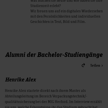
Was machen sie heute und wie haben sie ihre
Studienzeit erlebt?
Wir freuen uns auf ein digitales Wiedersehen
mit den Persönlichkeiten und individuellen
Geschichten in Text, Bild und Film.
Alumni der Bachelor-Studiengänge
Teilen
Henrike Alex
Henrike Alex startete direkt nach ihrem Master als
Abteilungsleitung im Bereich Verpackungstechnik/-
qualitätssicherung bei der MIG Herford. Im Interview erzählt
sie uns, welche Erkenntnisse ihr das Studium gebracht hat,