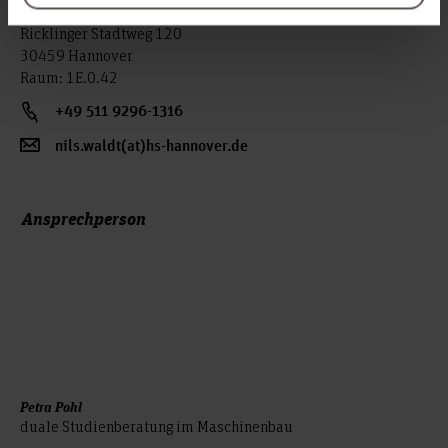
Ricklinger Stadtweg 120
30459 Hannover
Raum: 1E.0.42
+49 511 9296-1316
nils.waldt(at)hs-hannover.de
Ansprechperson
Petra Pohl
duale Studienberatung im Maschinenbau