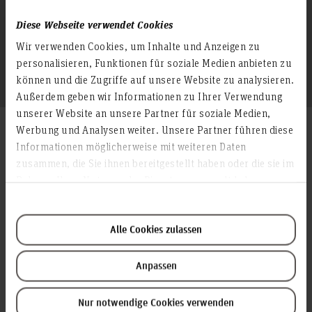
♦ Digitalisierung
Diese Webseite verwendet Cookies
Wir verwenden Cookies, um Inhalte und Anzeigen zu
♦ Produktionstechnik
personalisieren, Funktionen für soziale Medien anbieten zu
♦ LogistikSimulationstechniken
können und die Zugriffe auf unsere Website zu analysieren.
Außerdem geben wir Informationen zu Ihrer Verwendung
unserer Website an unsere Partner für soziale Medien,
Weitere Informationen
Werbung und Analysen weiter. Unsere Partner führen diese
Informationen möglicherweise mit weiteren Daten
zusammen, die Sie ihnen bereitgestellt haben oder die sie im
Ansprechperson
Rahmen Ihrer Nutzung der Dienste gesammelt haben.
Alle Cookies zulassen
Anpassen
Prof. Dr.-Ing. Nils Waldt
Nur notwendige Cookies verwenden
Studiengangsverantwortung