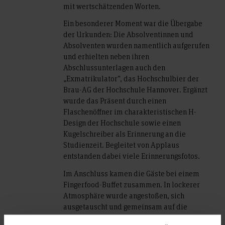
mit wertschätzenden Worten.
Ein besonderer Moment war die Übergabe
der Urkunden: Die Absolventinnen und
Absolventen wurden namentlich aufgerufen
und erhielten neben ihren
Abschlussunterlagen auch den
„Exmatrikulator“, das Hochschulbier der
Brau-AG der Hochschule Hannover. Ergänzt
wurde das Präsent durch einen
Flaschenöffner im charakteristischen H-
Design der Hochschule sowie einen
Kugelschreiber als Erinnerung an die
Studienzeit. Begleitet von Applaus
entstanden dabei viele Erinnerungsfotos.
Im Anschluss kamen die Gäste bei einem
Fingerfood-Buffet zusammen. In lockerer
Atmosphäre wurde angestoßen, sich
ausgetauscht und gemeinsam auf die
vergangenen Jahre zurückgeblickt. Auch die