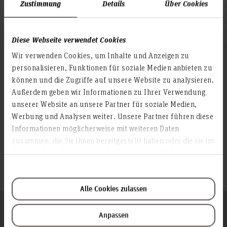
Zustimmung
Details
Über Cookies
Fotowand wurde rege genutzt und sorgte für
viele schöne Momentaufnahmen.
Die Akademische Abschlussfeier 2026 bot
Diese Webseite verwendet Cookies
einen würdigen Abschluss der Studienzeit
und einen gelungenen Ausklang dieses
Wir verwenden Cookies, um Inhalte und Anzeigen zu
besonderen Abschnitts.
personalisieren, Funktionen für soziale Medien anbieten zu
können und die Zugriffe auf unsere Website zu analysieren.
Teilen
Außerdem geben wir Informationen zu Ihrer Verwendung
unserer Website an unsere Partner für soziale Medien,
Werbung und Analysen weiter. Unsere Partner führen diese
Informationen möglicherweise mit weiteren Daten
zusammen, die Sie ihnen bereitgestellt haben oder die sie im
Rahmen Ihrer Nutzung der Dienste gesammelt haben.
Alle Cookies zulassen
Folgen Sie uns
Zum Seitenanfang
Anpassen