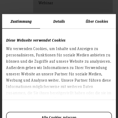
Webinar
Zustimmung
Details
Über Cookies
Diese Webseite verwendet Cookies
Wir verwenden Cookies, um Inhalte und Anzeigen zu
Folgen Sie uns
personalisieren, Funktionen für soziale Medien anbieten zu
Zum Seitenanfang
können und die Zugriffe auf unsere Website zu analysieren.
Außerdem geben wir Informationen zu Ihrer Verwendung
unserer Website an unsere Partner für soziale Medien,
Infos zur Hochschule
Werbung und Analysen weiter. Unsere Partner führen diese
Kontakt und Anreise
Informationen möglicherweise mit weiteren Daten
zusammen, die Sie ihnen bereitgestellt haben oder die sie im
Startseite Hochschule Hannover
Rahmen Ihrer Nutzung der Dienste gesammelt haben.
Presse
Personensuche
Karriere
Alle Cookies zulassen