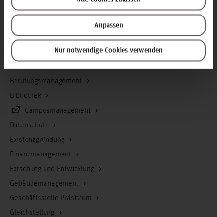
Service & Organisation
Anpassen
Akademische Angelegenheiten
Nur notwendige Cookies verwenden
Antidiskriminierungsstelle
Arbeitssicherheit
Berufungsmanagement
Bibliothek
Campusmanagement
Datenschutz
Existenzgründung
Finanzmanagement
Forschung und Entwicklung
Gebäudemanagement
Geschäftsstelle Präsidium
Gleichstellung